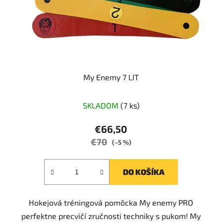
My Enemy 7 LIT
SKLADOM
(7 ks)
€66,50
€70
(–5 %)
DO KOŠÍKA
Hokejová tréningová pomôcka My enemy PRO
perfektne precvičí zručnosti techniky s pukom! My