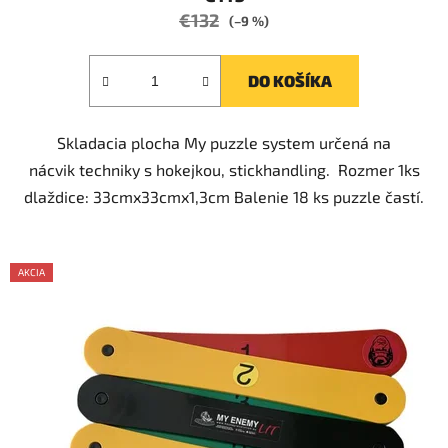
je
€132
(–9 %)
5,0
z
DO KOŠÍKA
5
hviezdičiek.
Skladacia plocha My puzzle system určená na
nácvik techniky s hokejkou, stickhandling. Rozmer 1ks
dlaždice: 33cmx33cmx1,3cm Balenie 18 ks puzzle častí.
AKCIA