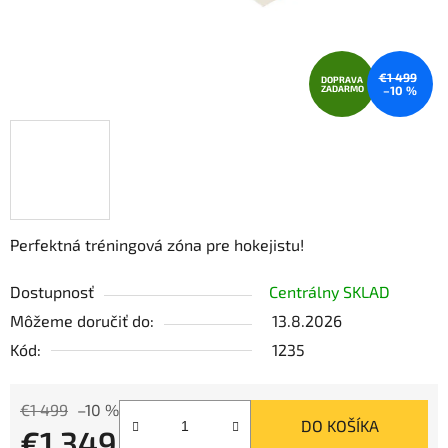
€1 499
DOPRAVA
ZADARMO
–10 %
Perfektná tréningová zóna pre hokejistu!
Dostupnosť
Centrálny SKLAD
Môžeme doručiť do:
13.8.2026
Kód:
1235
€1 499
–10 %
DO KOŠÍKA
€1 349