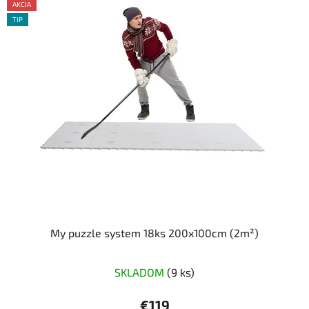
AKCIA
TIP
My puzzle system 18ks 200x100cm (2m²)
Priemerné
SKLADOM
(9 ks)
hodnotenie
produktu
€119