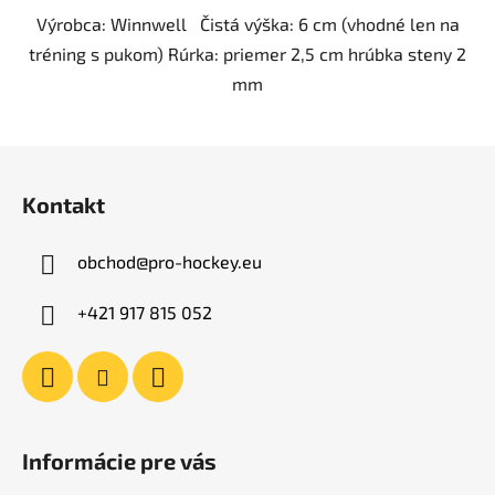
Výrobca: Winnwell Čistá výška: 6 cm (vhodné len na
tréning s pukom) Rúrka: priemer 2,5 cm hrúbka steny 2
mm
Z
á
Kontakt
p
ä
obchod
@
pro-hockey.eu
t
i
+421 917 815 052
e
Informácie pre vás