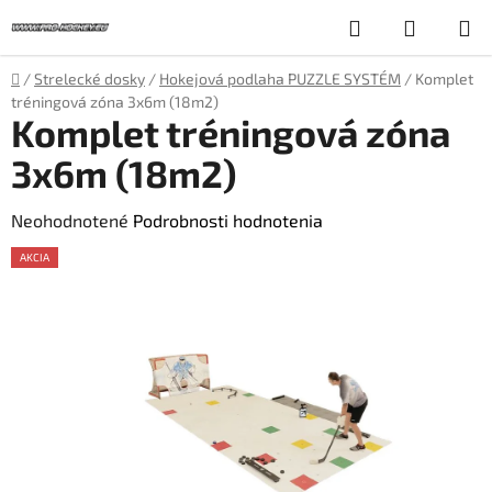
Prejsť
Hľadať
NÁKUP
na
obsah
KOŠÍK
Domov
/
Strelecké dosky
/
Hokejová podlaha PUZZLE SYSTÉM
/
Komplet
tréningová zóna 3x6m (18m2)
Komplet tréningová zóna
3x6m (18m2)
Priemerné
Neohodnotené
Podrobnosti hodnotenia
hodnotenie
AKCIA
produktu
je
0,0
z
5
hviezdičiek.