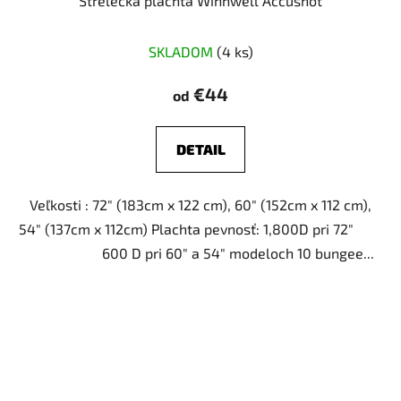
Strelecká plachta Winnwell Accushot
Priemerné
SKLADOM
(4 ks)
hodnotenie
produktu
€44
od
je
5,0
DETAIL
z
5
Veľkosti : 72" (183cm x 122 cm), 60" (152cm x 112 cm),
hviezdičiek.
54" (137cm x 112cm) Plachta pevnosť: 1,800D pri 72"
600 D pri 60" a 54" modeloch 10 bungee...