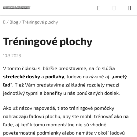
Prejsť
Hľadať
NÁKUP
na
obsah
KOŠÍK
Domov
/
Blog
/
Tréningové plochy
Tréningové plochy
10.3.2023
V tomto článku si bližšie predstavíme, na čo slúžia
strelecké dosky
a
podlahy
, ľudovo nazývané aj
,,umelý
ľad"
. Tiež Vám predstavíme základné rozdiely medzi
jednotlivý typmi a benefity u nás ponúkaných dosiek.
Ako už názov napovedá, tieto tréningové pomôcky
nahrádzajú ľadovú plochu, aby ste mohli trénovať ako na
ľade, aj keď k tomu momentálne nie sú vhodné
poveternostné podmienky alebo nemáte v okolí ľadovú