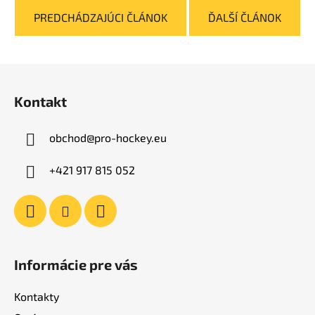
PREDCHÁDZAJÚCI ČLÁNOK
ĎALŠÍ ČLÁNOK
Z
á
Kontakt
p
ä
obchod
@
pro-hockey.eu
t
i
+421 917 815 052
e
Informácie pre vás
Kontakty