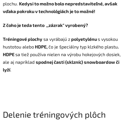
plochu.
Kedysi to možno bolo nepredstaviteľné, avšak
vďaka pokroku v technológiách je to možné!
Z čoho je teda tento ,,zázrak" vyrobený?
Tréningové plochy
sa vyrábajú z
polyetylénu
s vysokou
hustotou alebo
HDPE,
čo je špeciálny typ klzkého plastu
.
HDPE
sa tiež používa nielen na výrobu hokejových dosiek,
ale aj napríklad
spodnej časti (sklzníc) snowboardow či
lyží
.
Delenie tréningových plôch