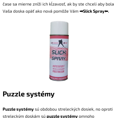
čase sa mierne zníži ich kĺzavosť, ak by ste chceli aby bola
Vaša doska opäť ako nová pomôže Vám
➡Slick Spray⬅
.
Puzzle systémy
Puzzle systémy
sú obdobou streleckých dosiek, no oproti
streleckým doskám sú
puzzle systémy
omnoho