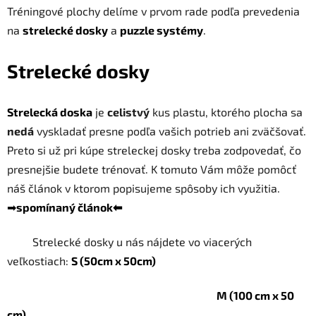
Tréningové plochy delíme v prvom rade podľa prevedenia
na
strelecké dosky
a
puzzle systémy
.
Strelecké dosky
Strelecká doska
je
celistvý
kus plastu, ktorého plocha sa
nedá
vyskladať presne podľa vašich potrieb ani zväčšovať.
Preto si už pri kúpe streleckej dosky treba zodpovedať, čo
presnejšie budete trénovať. K tomuto Vám môže pomôcť
náš článok v ktorom popisujeme spôsoby ich využitia.
➡
spomínaný článok⬅
Strelecké dosky u nás nájdete vo viacerých
veľkostiach:
S (50cm x 50cm)
M (100 cm x 50
cm)