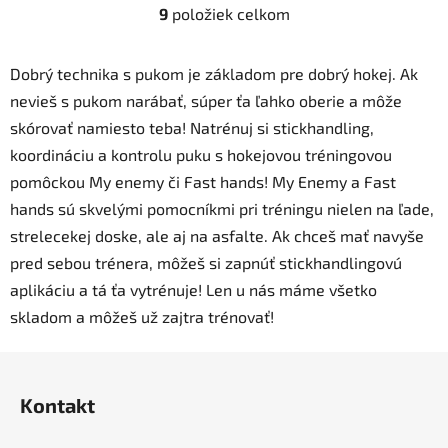
9
položiek celkom
O
v
l
Dobrý technika s pukom je základom pre dobrý hokej. Ak
á
nevieš s pukom narábať, súper ťa ľahko oberie a môže
d
skórovať namiesto teba! Natrénuj si stickhandling,
a
c
koordináciu a kontrolu puku s hokejovou tréningovou
i
pomôckou My enemy či Fast hands! My Enemy a Fast
e
hands sú skvelými pomocníkmi pri tréningu nielen na ľade,
p
strelecekej doske, ale aj na asfalte. Ak chceš mať navyše
r
pred sebou trénera, môžeš si zapnúť stickhandlingovú
v
k
aplikáciu a tá ťa vytrénuje! Len u nás máme všetko
y
skladom a môžeš už zajtra trénovať!
v
ý
Z
p
á
i
Kontakt
p
s
ä
u