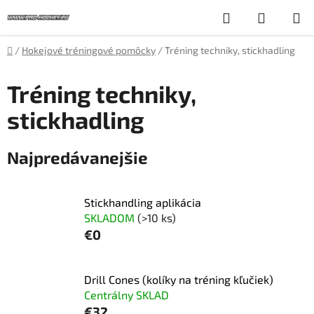
Prejsť
Hľadať
NÁKUP
na
obsah
KOŠÍK
Domov
/
Hokejové tréningové pomôcky
/
Tréning techniky, stickhadling
Tréning techniky,
stickhadling
Najpredávanejšie
Stickhandling aplikácia
SKLADOM
(>10 ks)
€0
Drill Cones (kolíky na tréning kľučiek)
Centrálny SKLAD
€32