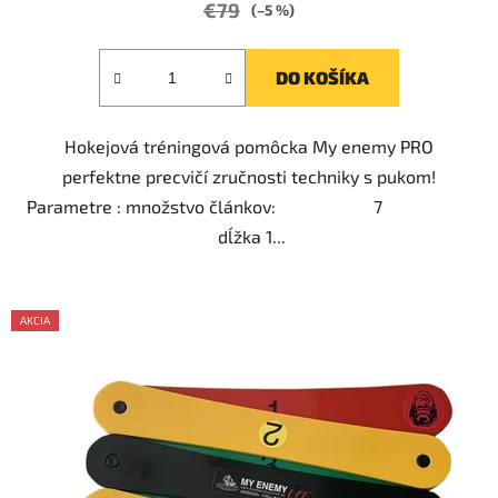
€79
(–5 %)
DO KOŠÍKA
Hokejová tréningová pomôcka My enemy PRO
perfektne precvičí zručnosti techniky s pukom!
Parametre : množstvo článkov: 7
dĺžka 1...
AKCIA