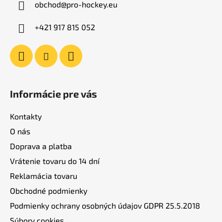
obchod
@
pro-hockey.eu
t
i
+421 917 815 052
e
Informácie pre vás
Kontakty
O nás
Doprava a platba
Vrátenie tovaru do 14 dní
Reklamácia tovaru
Obchodné podmienky
Podmienky ochrany osobných údajov GDPR 25.5.2018
Súbory cookies