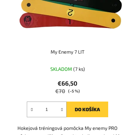
My Enemy 7 LIT
SKLADOM
(7 ks)
€66,50
€70
(–5 %)
DO KOŠÍKA
Hokejová tréningová pomôcka My enemy PRO