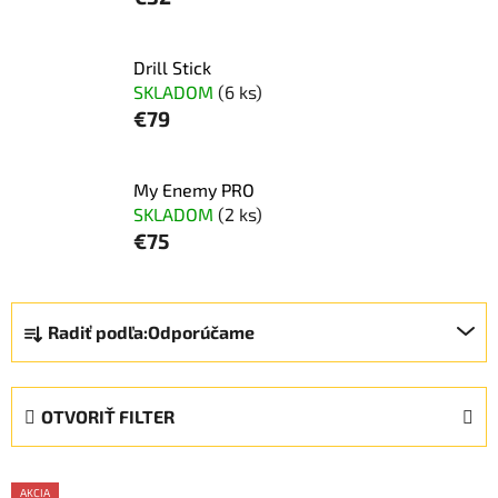
Drill Stick
SKLADOM
(6 ks)
€79
My Enemy PRO
SKLADOM
(2 ks)
€75
R
Radiť podľa:
Odporúčame
a
d
e
OTVORIŤ FILTER
n
i
V
e
AKCIA