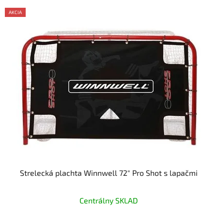
AKCIA
Strelecká plachta Winnwell 72" Pro Shot s lapačmi
Priemerné
Centrálny SKLAD
hodnotenie