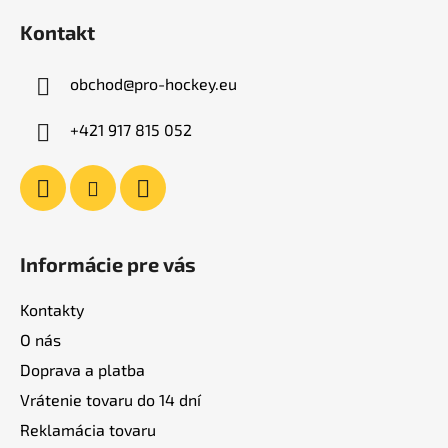
á
Kontakt
p
ä
obchod
@
pro-hockey.eu
t
i
+421 917 815 052
e
Informácie pre vás
Kontakty
O nás
Doprava a platba
Vrátenie tovaru do 14 dní
Reklamácia tovaru