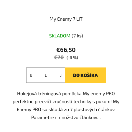
My Enemy 7 LIT
SKLADOM
(7 ks)
€66,50
€70
(–5 %)
DO KOŠÍKA
Hokejová tréningová pomôcka My enemy PRO
perfektne precvičí zručnosti techniky s pukom! My
Enemy PRO sa skladá zo 7 plastových článkov.
Parametre : množstvo článkov:...