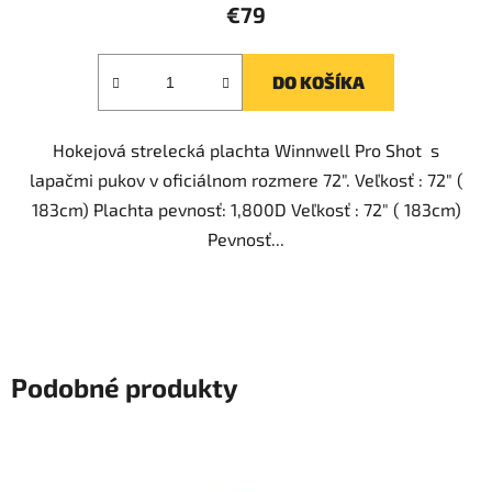
produktu
€79
je
5,0
DO KOŠÍKA
z
5
Hokejová strelecká plachta Winnwell Pro Shot s
hviezdičiek.
lapačmi pukov v oficiálnom rozmere 72". Veľkosť : 72" (
183cm) Plachta pevnosť: 1,800D Veľkosť : 72" ( 183cm)
Pevnosť...
Podobné produkty