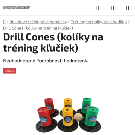
Prejsť
Hľadať
NÁKUP
na
obsah
KOŠÍK
Domov
/
Hokejové tréningové pomôcky
/
Tréning techniky, stickhadling
/
Drill Cones (kolíky na tréning kľučiek)
Drill Cones (kolíky na
tréning kľučiek)
Priemerné
Neohodnotené
Podrobnosti hodnotenia
hodnotenie
AKCIA
produktu
je
0,0
z
5
hviezdičiek.