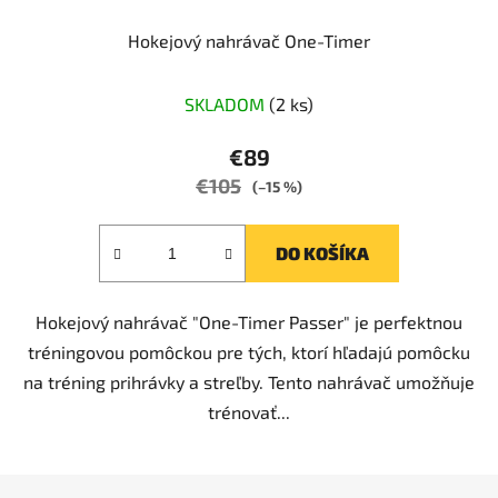
Hokejový nahrávač One-Timer
Priemerné
SKLADOM
(2 ks)
hodnotenie
produktu
€89
je
€105
(–15 %)
4,0
z
DO KOŠÍKA
5
hviezdičiek.
Hokejový nahrávač "One-Timer Passer" je perfektnou
tréningovou pomôckou pre tých, ktorí hľadajú pomôcku
na tréning prihrávky a streľby. Tento nahrávač umožňuje
trénovať...
Z