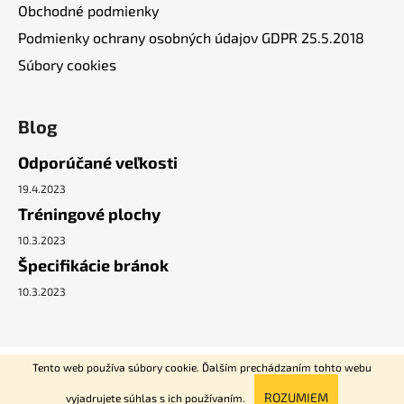
Obchodné podmienky
Podmienky ochrany osobných údajov GDPR 25.5.2018
Súbory cookies
Blog
Odporúčané veľkosti
19.4.2023
Tréningové plochy
10.3.2023
Špecifikácie bránok
10.3.2023
Vytvoril Shoptet
Tento web používa súbory cookie. Ďalším prechádzaním tohto webu
Copyright 2026
PRO-HOCKEY.eu - hokejové tréningové
ROZUMIEM
vyjadrujete súhlas s ich používaním.