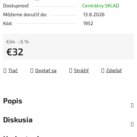
Dostupnosť
Centrálny SKLAD
Môžeme doručiť do:
13.8.2026
Kód:
1952
€34
–5 %
€32
Jednotková cena:
Tlač
Opýtať sa
Strážiť
Zdieľať
Popis
Diskusia