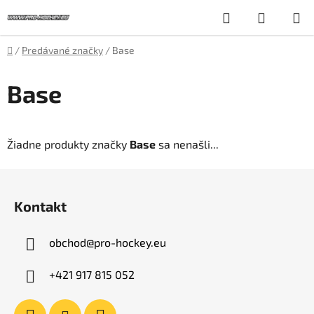
Prejsť
Hľadať
NÁKUP
na
obsah
KOŠÍK
Domov
/
Predávané značky
/
Base
Base
Žiadne produkty značky
Base
sa nenašli...
Z
á
Kontakt
p
ä
obchod
@
pro-hockey.eu
t
i
+421 917 815 052
e