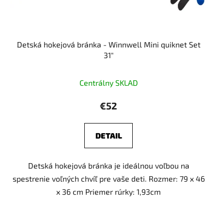
Detská hokejová bránka - Winnwell Mini quiknet Set
31"
Priemerné
Centrálny SKLAD
hodnotenie
produktu
€52
je
5,0
DETAIL
z
5
Detská hokejová bránka je ideálnou voľbou na
hviezdičiek.
spestrenie voľných chvíľ pre vaše deti. Rozmer: 79 x 46
x 36 cm Priemer rúrky: 1,93cm