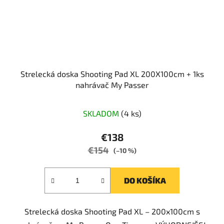
Strelecká doska Shooting Pad XL 200X100cm + 1ks
nahrávač My Passer
Priemerné
SKLADOM
(4 ks)
hodnotenie
produktu
€138
je
€154
(–10 %)
5,0
z
DO KOŠÍKA
5
hviezdičiek.
Strelecká doska Shooting Pad XL – 200x100cm s