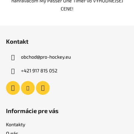
nahrávačom My Passer One Timer vo VÝHODNEJŠEJ
CENE!
Z
á
Kontakt
p
ä
obchod
@
pro-hockey.eu
t
i
+421 917 815 052
e
Informácie pre vás
Kontakty
O nás