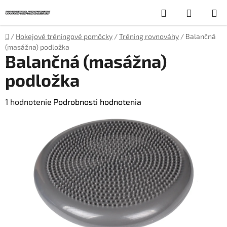
Prejsť
Hľadať
NÁKUP
na
obsah
KOŠÍK
Domov
/
Hokejové tréningové pomôcky
/
Tréning rovnováhy
/
Balančná
(masážna) podložka
Balančná (masážna)
podložka
Priemerné
1 hodnotenie
Podrobnosti hodnotenia
hodnotenie
produktu
je
4,0
z
5
hviezdičiek.