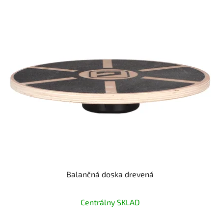
Balančná doska drevená
Priemerné
Centrálny SKLAD
hodnotenie