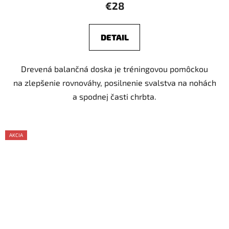
produktu
€28
je
5,0
DETAIL
z
5
Drevená balančná doska je tréningovou pomôckou
hviezdičiek.
na zlepšenie rovnováhy, posilnenie svalstva na nohách
a spodnej časti chrbta.
AKCIA