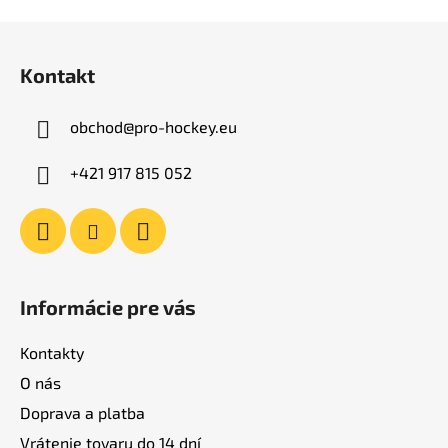
Z
á
Kontakt
p
ä
obchod
@
pro-hockey.eu
t
i
+421 917 815 052
e
Informácie pre vás
Kontakty
O nás
Doprava a platba
Vrátenie tovaru do 14 dní