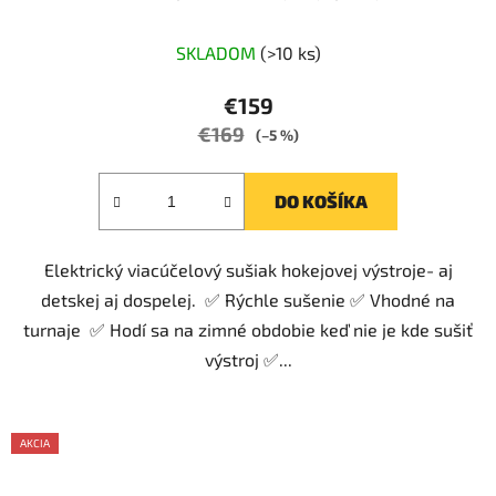
Priemerné
SKLADOM
(>10 ks)
hodnotenie
produktu
€159
je
€169
(–5 %)
4,8
z
DO KOŠÍKA
5
hviezdičiek.
Elektrický viacúčelový sušiak hokejovej výstroje- aj
detskej aj dospelej. ✅ Rýchle sušenie ✅ Vhodné na
turnaje ✅ Hodí sa na zimné obdobie keď nie je kde sušiť
výstroj ✅...
AKCIA