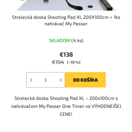
Strelecká doska Shooting Pad XL 200X100cm + 1ks
nahrávač My Passer
Priemerné
SKLADOM
(4 ks)
hodnotenie
produktu
€138
je
€154
(–10 %)
5,0
z
DO KOŠÍKA
5
hviezdičiek.
Strelecká doska Shooting Pad XL – 200x100cm s
nahrávačom My Passer One Timer vo VÝHODNEJŠEJ
CENE!