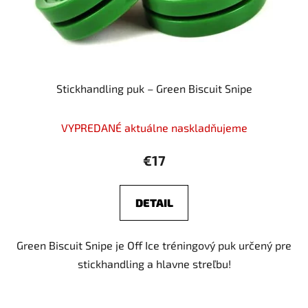
Stickhandling puk – Green Biscuit Snipe
Priemerné
VYPREDANÉ aktuálne naskladňujeme
hodnotenie
produktu
€17
je
5,0
DETAIL
z
5
Green Biscuit Snipe je Off Ice tréningový puk určený pre
hviezdičiek.
stickhandling a hlavne streľbu!