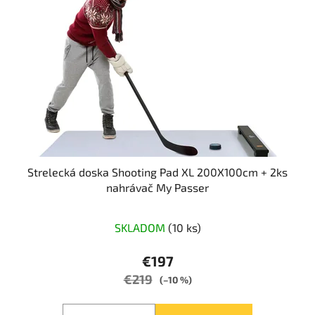
Strelecká doska Shooting Pad XL 200X100cm + 2ks
nahrávač My Passer
Priemerné
SKLADOM
(10 ks)
hodnotenie
produktu
€197
je
€219
(–10 %)
5,0
z