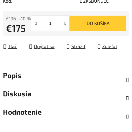
Kód:
L 2KSBUNGEE
€196
–10 %
DO KOŠÍKA
€175
Jednotková cena:
Tlač
Opýtať sa
Strážiť
Zdieľať
Popis
Diskusia
Hodnotenie