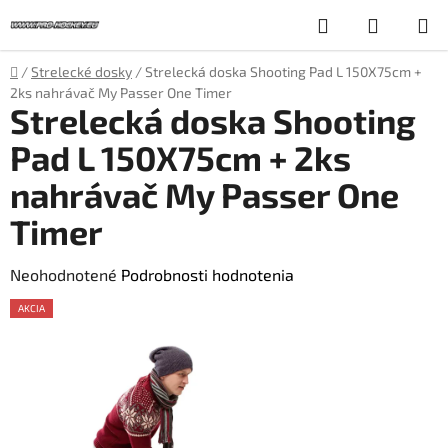
Prejsť
Hľadať
NÁKUP
na
obsah
KOŠÍK
Domov
/
Strelecké dosky
/
Strelecká doska Shooting Pad L 150X75cm +
2ks nahrávač My Passer One Timer
Strelecká doska Shooting
Pad L 150X75cm + 2ks
nahrávač My Passer One
Timer
Priemerné
Neohodnotené
Podrobnosti hodnotenia
hodnotenie
AKCIA
produktu
je
0,0
z
5