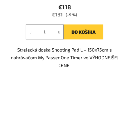
€118
€131
(–9 %)
DO KOŠÍKA
Strelecká doska Shooting Pad L – 150x75cm s
nahrávačom My Passer One Timer vo VÝHODNEJŠEJ
CENE!