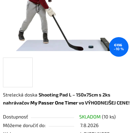
hviezdičiek.
€196
–10 %
Strelecká doska
Shooting Pad L – 150x75cm
s 2ks
nahrávačov
My Passer One Timer
vo VÝHODNEJŠEJ CENE!
Dostupnosť
SKLADOM
(10 ks)
Môžeme doručiť do:
7.8.2026