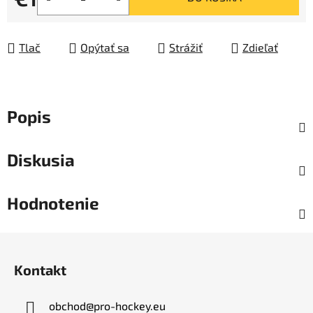
Jednotková cena:
Tlač
Opýtať sa
Strážiť
Zdieľať
Popis
Diskusia
Hodnotenie
Z
á
Kontakt
p
ä
obchod
@
pro-hockey.eu