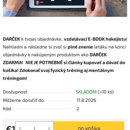
DARČEK
k tvojej objednávke,
vzdelávací E-BOOK hokejistu
!
Nahliadni a následne si zvoľ si
plné znenie
letáku na konci
objednávky k nakúpeným produktom ako
DARČEK
ZDARMA!
NIE JE POTREBNÉ si články kupovať a dávať do
košíka!
Zdokonaľ svoj fyzický tréning aj mentálnym
tréningom!
Dostupnosť
SKLADOM
(>10 ks)
Môžeme doručiť do:
11.8.2026
Kód:
2
€1
DO KOŠÍKA