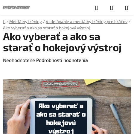
Prejsť
Hľadať
NÁKUP
na
obsah
KOŠÍK
Domov
/
Mentálny tréning
/
Vzdelávanie a mentálny tréning pre hráčov
/
Ako vyberať a ako sa starať o hokejový výstroj
Ako vyberať a ako sa
starať o hokejový výstroj
Priemerné
Neohodnotené
Podrobnosti hodnotenia
hodnotenie
produktu
je
0,0
z
5
hviezdičiek.