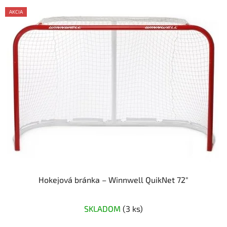
AKCIA
Hokejová bránka – Winnwell QuikNet 72"
Priemerné
SKLADOM
(3 ks)
hodnotenie