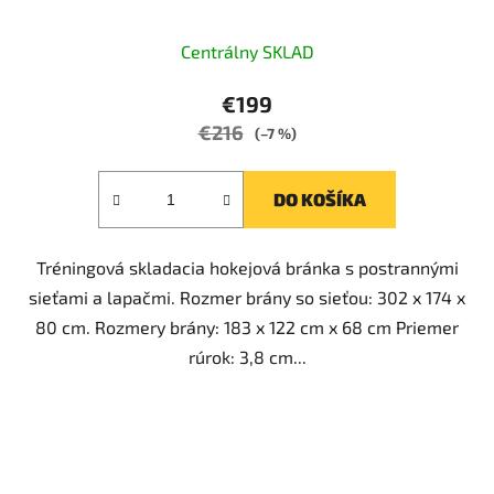
Priemerné
Centrálny SKLAD
hodnotenie
produktu
€199
je
€216
(–7 %)
5,0
z
DO KOŠÍKA
5
hviezdičiek.
Tréningová skladacia hokejová bránka s postrannými
sieťami a lapačmi. Rozmer brány so sieťou: 302 x 174 x
80 cm. Rozmery brány: 183 x 122 cm x 68 cm Priemer
rúrok: 3,8 cm...