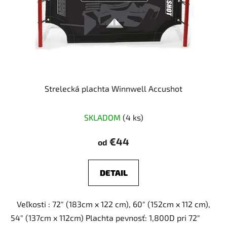
Strelecká plachta Winnwell Accushot
Priemerné
SKLADOM
(4 ks)
hodnotenie
produktu
€44
od
je
5,0
DETAIL
z
5
Veľkosti : 72" (183cm x 122 cm), 60" (152cm x 112 cm),
hviezdičiek.
54" (137cm x 112cm) Plachta pevnosť: 1,800D pri 72"