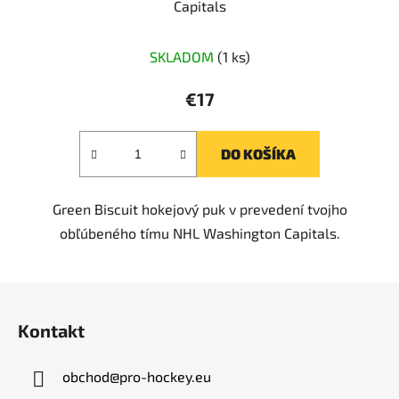
Capitals
SKLADOM
(1 ks)
€17
DO KOŠÍKA
Green Biscuit hokejový puk v prevedení tvojho
obľúbeného tímu NHL Washington Capitals.
Z
á
Kontakt
p
ä
obchod
@
pro-hockey.eu
t