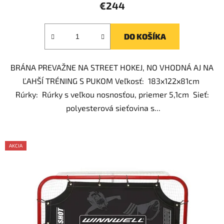
produktu
€244
je
4,7
DO KOŠÍKA
z
5
BRÁNA PREVAŽNE NA STREET HOKEJ, NO VHODNÁ AJ NA
hviezdičiek.
ĽAHŠÍ TRÉNING S PUKOM Veľkosť: 183x122x81cm
Rúrky: Rúrky s veľkou nosnosťou, priemer 5,1cm Sieť:
polyesterová sieťovina s...
AKCIA