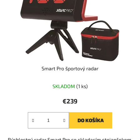
Smart Pro športový radar
Priemerné
SKLADOM
(1 ks)
hodnotenie
produktu
€239
je
5,0
DO KOŠÍKA
z
5
Rýchlostný radar Smart Pro so skladacím stojančekom,
hviezdičiek.