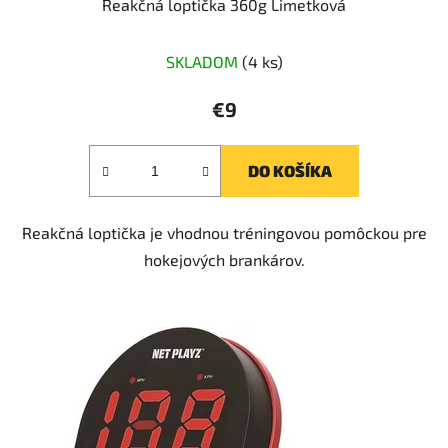
Reakčná loptička 360g Limetková
SKLADOM
(4 ks)
€9
DO KOŠÍKA
Reakčná loptička je vhodnou tréningovou pomôckou pre
hokejových brankárov.