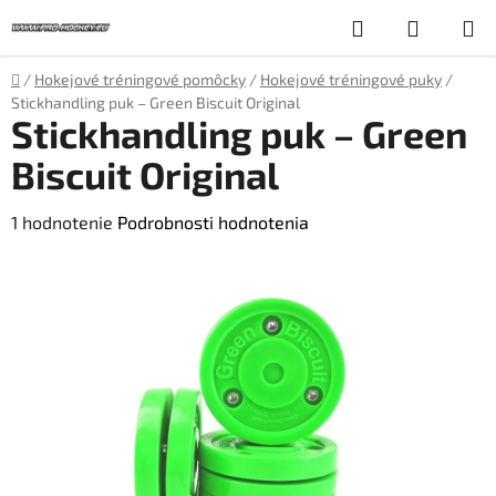
Prejsť
Hľadať
NÁKUP
na
obsah
KOŠÍK
Domov
/
Hokejové tréningové pomôcky
/
Hokejové tréningové puky
/
Stickhandling puk – Green Biscuit Original
Stickhandling puk – Green
Biscuit Original
Priemerné
1 hodnotenie
Podrobnosti hodnotenia
hodnotenie
produktu
je
5,0
z
5
hviezdičiek.