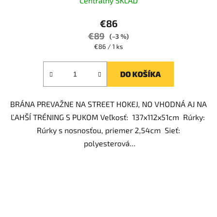
Centrálny SKLAD
hodnotenie
produktu
€86
je
€89
(–3 %)
5,0
Jednotková
€86 / 1 ks
cena:
z
5
DO KOŠÍKA
hviezdičiek.
BRÁNA PREVAŽNE NA STREET HOKEJ, NO VHODNÁ AJ NA
ĽAHŠÍ TRÉNING S PUKOM Veľkosť: 137x112x51cm Rúrky:
Rúrky s nosnosťou, priemer 2,54cm Sieť:
polyesterová...