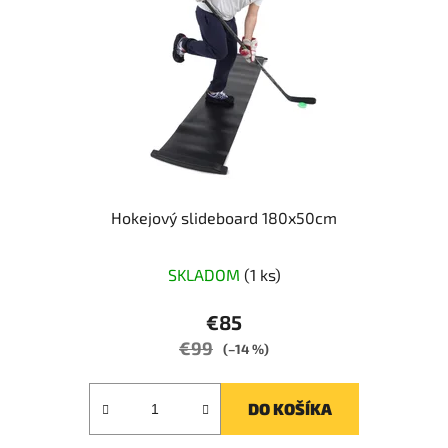
Hokejový slideboard 180x50cm
Priemerné
SKLADOM
(1 ks)
hodnotenie
produktu
€85
je
€99
(–14 %)
5,0
z
DO KOŠÍKA
5
hviezdičiek.