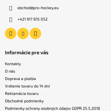
ä
obchod
@
pro-hockey.eu
t
i
+421 917 815 052
e
Informácie pre vás
Kontakty
O nás
Doprava a platba
Vrátenie tovaru do 14 dní
Reklamácia tovaru
Obchodné podmienky
Podmienky ochrany osobných údajov GDPR 25.5.2018