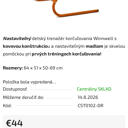
Nastaviteľný
detský trenažér korčuľovania Winnwell s
kovovou konštrukcio
u a nastaviteľným
madlom
je skvelou
pomôckou pri
prvých tréningoch korčuľovania!
Rozmery:
64 x 51 x 50-69 cm
Položka bola vypredaná…
Dostupnosť
Centrálny SKLAD
Môžeme doručiť do:
14.8.2026
Kód:
CST0102-OR
€44