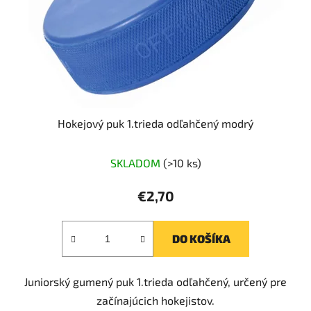
Hokejový puk 1.trieda odľahčený modrý
SKLADOM
(>10 ks)
€2,70
DO KOŠÍKA
Juniorský gumený puk 1.trieda odľahčený, určený pre
začínajúcich hokejistov.