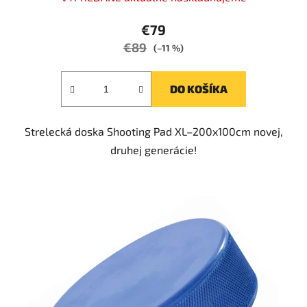
hodnotenie
produktu
€79
je
€89
(–11 %)
5,0
z
DO KOŠÍKA
5
hviezdičiek.
Strelecká doska Shooting Pad XL–200x100cm novej,
druhej generácie!