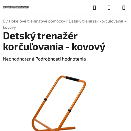
Prejsť
Hľadať
NÁKUP
na
obsah
KOŠÍK
Domov
/
Hokejové tréningové pomôcky
/
Detský trenažér korčuľovania -
kovový
Detský trenažér
korčuľovania - kovový
Priemerné
Neohodnotené
Podrobnosti hodnotenia
hodnotenie
produktu
je
0,0
z
5
hviezdičiek.