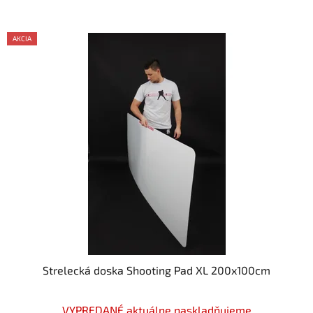
AKCIA
Strelecká doska Shooting Pad XL 200x100cm
Priemerné
VYPREDANÉ aktuálne naskladňujeme