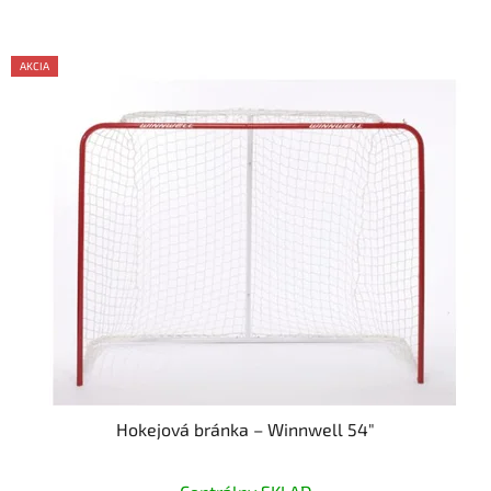
AKCIA
Hokejová bránka – Winnwell 54"
Priemerné