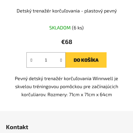
Detský trenažér korčuľovania - plastový pevný
SKLADOM
(6 ks)
€68
DO KOŠÍKA
Pevný detský trenažér korčuľovania Winnwell je
skvelou tréningovou pomôckou pre začínajúcich
korčuliarov. Rozmery: 71cm x 71cm x 64cm
Z
á
Kontakt
p