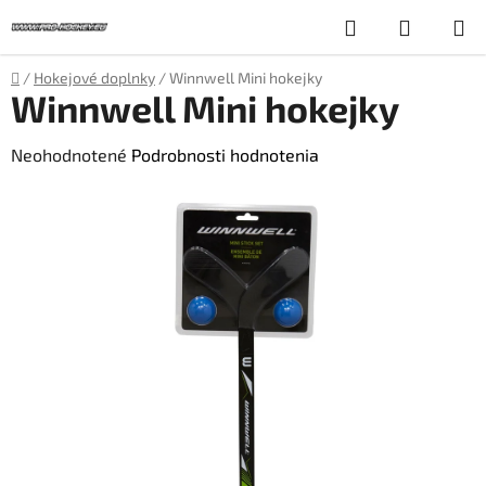
Prejsť
Hľadať
NÁKUP
na
obsah
KOŠÍK
Domov
/
Hokejové doplnky
/
Winnwell Mini hokejky
Winnwell Mini hokejky
Priemerné
Neohodnotené
Podrobnosti hodnotenia
hodnotenie
produktu
je
0,0
z
5
hviezdičiek.