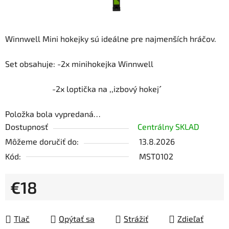
Winnwell Mini hokejky sú ideálne pre najmenších hráčov.
Set obsahuje: -2x minihokejka Winnwell
-2x loptička na ,,izbový hokej´´
Položka bola vypredaná…
Dostupnosť
Centrálny SKLAD
Môžeme doručiť do:
13.8.2026
Kód:
MST0102
€18
Jednotková cena:
Tlač
Opýtať sa
Strážiť
Zdieľať