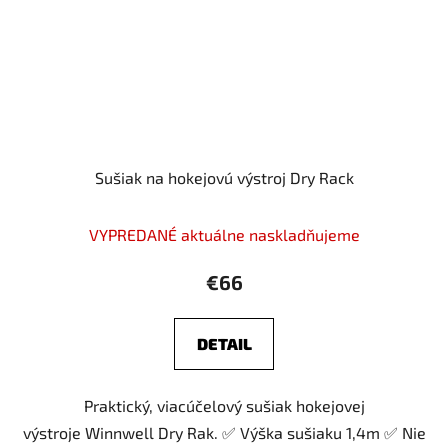
Sušiak na hokejovú výstroj Dry Rack
Priemerné
VYPREDANÉ aktuálne naskladňujeme
hodnotenie
produktu
€66
je
4,3
DETAIL
z
5
Praktický, viacúčelový sušiak hokejovej
hviezdičiek.
výstroje Winnwell Dry Rak. ✅ Výška sušiaku 1,4m ✅ Nie