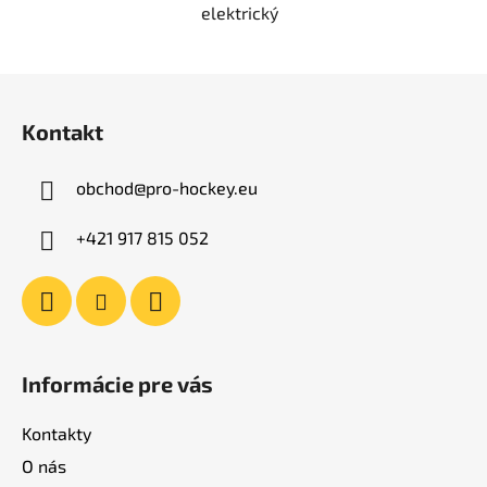
elektrický
Z
á
Kontakt
p
ä
obchod
@
pro-hockey.eu
t
i
+421 917 815 052
e
Informácie pre vás
Kontakty
O nás